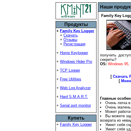
Наши проду
Family Key Logg
Продукты
+
Family Key Logger
+
Скачать
+
Отзывы
+
Регистрация
+
Home Keylogger
получить доступ
секреты?
+
Windows Hider Pro
OS:
Windows 95, 
+
TCP Logger
[
Скачать F
+
Free Utilities
[
Мнен
+
Web Log Analyzer
+
Hard S.M.A.R.T.
Главные особен
Очень легка в
+
Serial port monitor
Очень малень
Может работат
Вы можете за
Купить
возврата из нев
+
Family Key Logger
Умеет себя ск
Умеет сябя уд